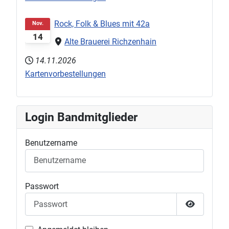
Rock, Folk & Blues mit 42a
Nov.
14
Alte Brauerei Richzenhain
14.11.2026
Kartenvorbestellungen
Login Bandmitglieder
Benutzername
Passwort
Passwort 